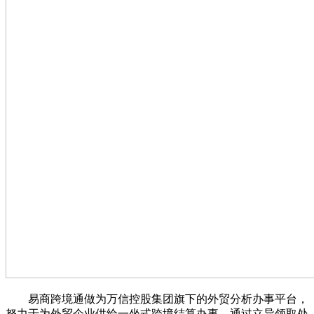
易商跨境通做为万信控股集团旗下的外贸分析办事平台，
努力于为外贸企业供给一坐式跨境结算办事，通过立异领取处