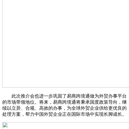
此次推介会也进一步巩固了易商跨境通做为外贸办事平台
的市场带领地位。将来，易商跨境通将秉承国度政策导向，继
续以立异、合规、高效的办事，为全球外贸企业供给更优良的
处理方案，帮力中国外贸企业正在国际市场中实现长脚成长。