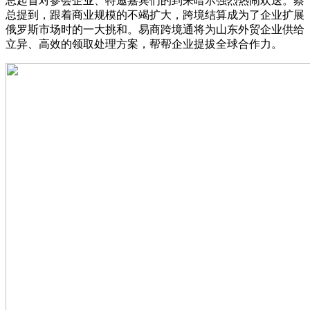
总起首对参会企业、特邀嘉宾们的到来暗示强烈热闹欢送。蔡
总提到，跟着商业规模的不竭扩大，跨境结算成为了企业扩展
俄罗斯市场时的一大挑和。易商跨境通将为山东外贸企业供给
立异、高效的领取处理方案，帮帮企业提拔全球合作力。