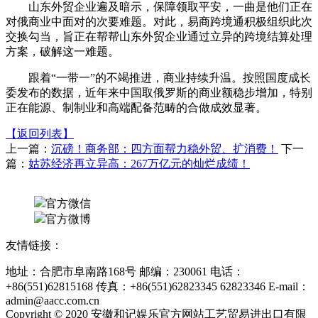
山东外贸企业遍及暗示，保障领取平安，一曲是他们正在
对俄商业中面对的次要难题。对此，易商跨境通积极组织此次
交换勾当，旨正在帮帮山东外贸企业通过立异的跨境结算处理
方案，破解这一难题。
跟着“一带一”的不竭推进，商业持续升温。按照国度成长
委发布的数据，近年来中国取俄罗斯的商业额稳步增加，特别
正在能源、制制业和高端配备范畴的合做成效显著。
【返回列表】
上一篇：
沉磅！商务部：四方面帮力稳外贸、扩消费！
下一
篇：
姑苏经济再立异高：267万亿元的灿烂成绩！
官方微信
官方微博
友情链接：
地址：合肥市阜南路168号 邮编：230061 电话：
+86(551)62815168 传真：+86(551)62823345 62823346 E-mail：
admin@aacc.com.cn
Copyright © 2020 安徽和记娱乐官方网站工艺贸易进出口有限